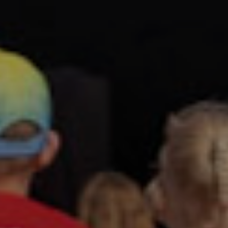
Line-up
Festival info
Ontdek het programma
Alles wat je zou willen weten
Buspendel
Updates
Foto's
Stap in en laat je rijden!
Nieuws en Media
Plaatjes kijken