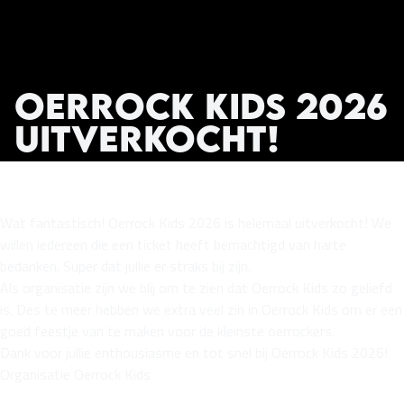
Oerrock Kids 2026
uitverkocht!
Wat fantastisch! Oerrock Kids 2026 is helemaal uitverkocht! We
willen iedereen die een ticket heeft bemachtigd van harte
bedanken. Super dat jullie er straks bij zijn.
Als organisatie zijn we blij om te zien dat Oerrock Kids zo geliefd
is. Des te meer hebben we extra veel zin in Oerrock Kids om er een
goed feestje van te maken voor de kleinste oerrockers.
Dank voor jullie enthousiasme en tot snel bij Oerrock Kids 2026!
Organisatie Oerrock Kids