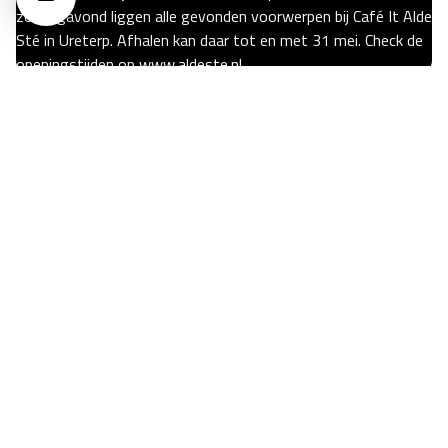
zondagavond liggen alle gevonden voorwerpen bij Café It Alde
Sté in Ureterp. Afhalen kan daar tot en met 31 mei. Check de
openingstijden op
www.aldeste.nl
17 mei 2026
Oerrock 2026 - Dag 3