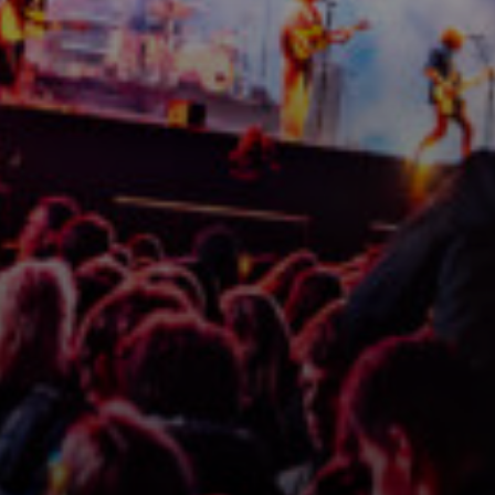
Line-up
Festival info
Ontdek het programma
Alles wat je zou willen weten
Buspendel
Updates
Foto's
Stap in en laat je rijden!
Nieuws en Media
Plaatjes kijken
Sponsoren
Zonder zou Oerrock onmogelijk zijn
Play - Offs
De bandwedstrijd van Nederland!