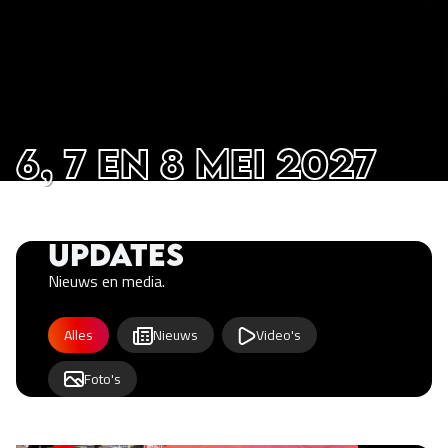
6, 7 en 8 mei 2027
Updates
Nieuws en media.
Updates category filter
Alles
Nieuws
Video's
Foto's