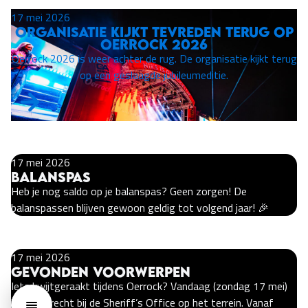
17 mei 2026
Organisatie kijkt tevreden terug op
Oerrock 2026
Oerrock 2026 is weer achter de rug. De organisatie kijkt terug
op een geslaagde jubileumeditie.
17 mei 2026
Balanspas
Heb je nog saldo op je balanspas? Geen zorgen! De
balanspassen blijven gewoon geldig tot volgend jaar! 🎉
17 mei 2026
Gevonden voorwerpen
Iets kwijtgeraakt tijdens Oerrock? Vandaag (zondag 17 mei)
kun je terecht bij de Sheriff’s Office op het terrein. Vanaf