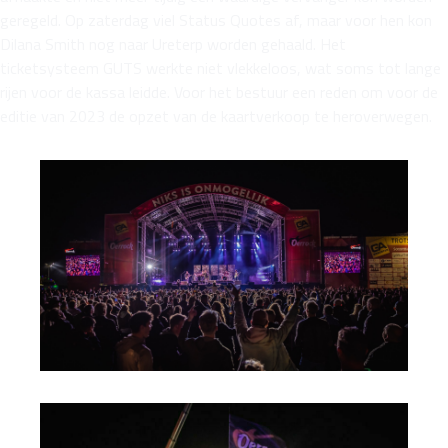
geregeld. Op zaterdag viel Status Quotes af, maar voor hen kon
Dilana Smith nog naar Ureterp worden gehaald. Het
ticketsysteem GUTS werkte niet vlekkeloos, wat soms tot lange
rijen voor de kassa leidde. Voor het bestuur een reden om voor de
editie van 2023 de opzet van de kaartverkoop te heroverwegen.