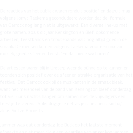
De reacties van het publiek waren ronduit positief en daaruit mag
volgens Jorryt Taekema geconcludeerd worden dat de formule
van Oerrock nog lang niet is uitgewerkt. Een diverse line-up met
grote namen, zoals dit jaar Kensington en Bløf, opkomende
artiesten, feestbands en tributebands valt nog altijd goed in de
smaak. De mensen komen volgens Taekema voor een mix van
muziek, goede sfeer en feest. ‘En dat biede wy harren.’
De artiesten waren blij in Ureterp weer de bühne op te kunnen en
toonden zich positief over de sfeer en strakke organisatie van het
festival. Dat Oerrock ook bij de muzikanten in de smaak bleek,
want het merendeel van de band van Kensington bleef donderdag
tot vier uur’s nachts hangen om samen met de vrijwilligers een
feestje te vieren. ‘Soks dogge je net as je it net nei it sin ha,’
aldus Sietze Boonstra.
Jammer was dat donderdag Joe Buck op het laatste moment
afhaakte en niet meer tijdig een waardige vervanger kon worden