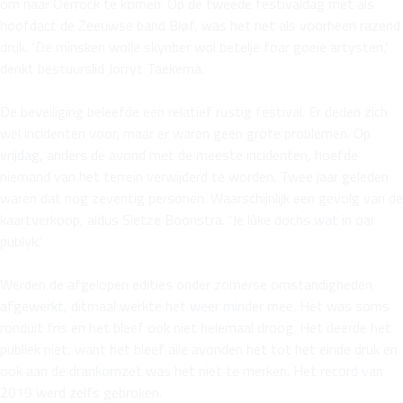
om naar Oerrock te komen. Op de tweede festivaldag met als
hoofdact de Zeeuwse band Bløf, was het net als voorheen razend
druk. ‘De minsken wolle skynber wol betelje foar goeie artysten,’
denkt bestuurslid Jorryt Taekema.
De beveiliging beleefde een relatief rustig festival. Er deden zich
wel incidenten voor, maar er waren geen grote problemen. Op
vrijdag, anders de avond met de meeste incidenten, hoefde
niemand van het terrein verwijderd te worden. Twee jaar geleden
waren dat nog zeventig personen. Waarschijnlijk een gevolg van de
kaartverkoop, aldus Sietze Boonstra. ‘Je lûke dochs wat in oar
publyk.’
Werden de afgelopen edities onder zomerse omstandigheden
afgewerkt, ditmaal werkte het weer minder mee. Het was soms
ronduit fris en het bleef ook niet helemaal droog. Het deerde het
publiek niet, want het bleef alle avonden het tot het einde druk en
ook aan de drankomzet was het niet te merken. Het record van
2019 werd zelfs gebroken.