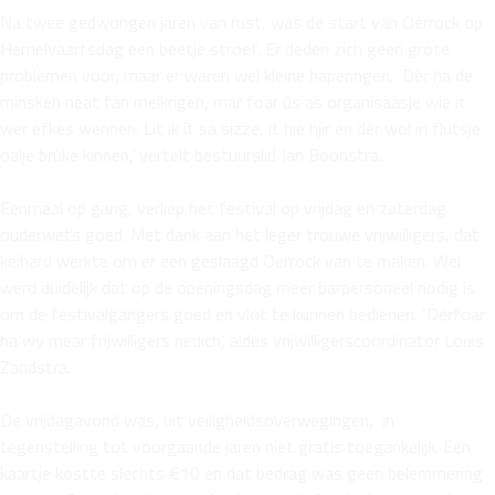
Na twee gedwongen jaren van rust, was de start van Oerrock op
Hemelvaartsdag een beetje stroef. Er deden zich geen grote
problemen voor, maar er waren wel kleine haperingen. ‘Dêr ha de
minsken neat fan meikrigen, mar foar ús as organisaasje wie it
wer efkes wennen. Lit ik it sa sizze, it hie hjir en dêr wol in flutsje
oalje brûke kinnen,’ vertelt bestuurslid Jan Boonstra.
Eenmaal op gang, verliep het festival op vrijdag en zaterdag
ouderwets goed. Met dank aan het leger trouwe vrijwilligers, dat
keihard werkte om er een geslaagd Oerrock van te maken. Wel
werd duidelijk dat op de openingsdag meer barpersoneel nodig is
om de festivalgangers goed en vlot te kunnen bedienen. ‘Dêrfoar
ha wy mear frijwilligers nedich’, aldus vrijwilligerscoördinator Louis
Zandstra.
De vrijdagavond was, uit veiligheidsoverwegingen, in
tegenstelling tot voorgaande jaren niet gratis toegankelijk. Een
kaartje kostte slechts €10 en dat bedrag was geen belemmering