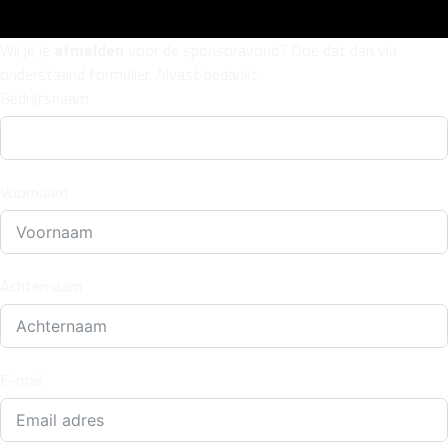
Wil je je
afmelden
voor de sponsoravond? Doe dat dan via
onderstaand formulier. Alvast bedankt.
Bedrijfsnaam
Voornaam
Line-up
Festival info
Ontdek het programma
Alles wat je zou willen weten
Achternaam
Buspendel
Updates
Foto's
Stap in en laat je rijden!
Nieuws en Media
Plaatjes kijken
E-mail
Sponsoren
Zonder zou Oerrock onmogelijk zijn