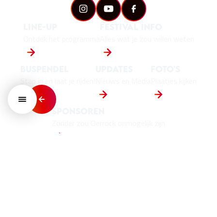
Line-up
Festival info
Ontdek het programma
Alles wat je zou willen weten
Buspendel
Updates
Foto's
Stap in en laat je rijden!
Nieuws en Media
Plaatjes kijken
Sponsoren
Zonder zou Oerrock onmogelijk zijn
Play - Offs
De bandwedstrijd van Nederland!
© 2026 Copyright Oerrock
Algemene voorwaarden
Privacy policy
Website door:
Skeps Internetbureau