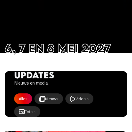
6, 7 en 8 mei 2027
Updates
Nieuws en media.
Updates category filter
Alles
Nieuws
Video's
Foto's