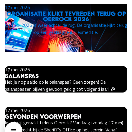
17 mei 2026
Organisatie kijkt tevreden terug op
Oerrock 2026
Oerrock 2026 is weer achter de rug. De organisatie kijkt terug
op een geslaagde jubileumeditie.
17 mei 2026
Balanspas
Heb je nog saldo op je balanspas? Geen zorgen! De
balanspassen blijven gewoon geldig tot volgend jaar! 🎉
17 mei 2026
Gevonden voorwerpen
Iets kwijtgeraakt tijdens Oerrock? Vandaag (zondag 17 mei)
kun je terecht bij de Sheriff’s Office op het terrein. Vanaf