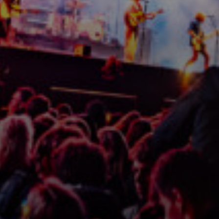
Line-up
Festival info
Ontdek het programma
Alles wat je zou willen weten
Buspendel
Updates
Foto's
Stap in en laat je rijden!
Nieuws en Media
Plaatjes kijken
Sponsoren
Zonder zou Oerrock onmogelijk zijn
Play - Offs
De bandwedstrijd van Nederland!