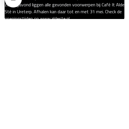
zondagavond liggen alle gevonden voorwerpen bij Café It Alde
Sté in Ureterp. Afhalen kan daar tot en met 31 mei. Check de
openingstijden op
www.aldeste.nl
17 mei 2026
Oerrock 2026 - Dag 3