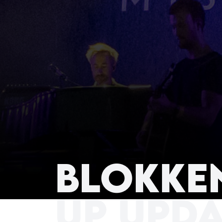
Blokken
up upda