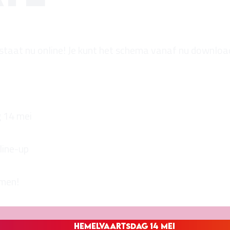
 staat nu online! Je kunt het schema vanaf nu downloa
g 14 mei
line-up
amen!