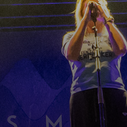
estival info
Buspendel
Up
es wat je zou willen weten
Stap in en laat je rijden!
Nieu
nsoren
Play - Offs
 zou Oerrock onmogelijk zijn
De bandwedstrijd van Ned