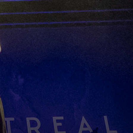
dates
Foto's
ws en Media
Plaatjes kijken
erland!