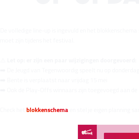
De volledige line-up is ingevuld en het blokkenschema
moet zijn tijdens het festival.
⚠️
Let op: er zijn een paar wijzigingen doorgevoerd:
➡️ De Jeugd van Tegenwoordig speelt nu op donderda
➡️ Bente is verplaatst naar vrijdag 15 mei
➡️ Ook de Play-Offs winnaars zijn toegevoegd aan de 
Check het
blokkenschema
en stel je eigen planning s