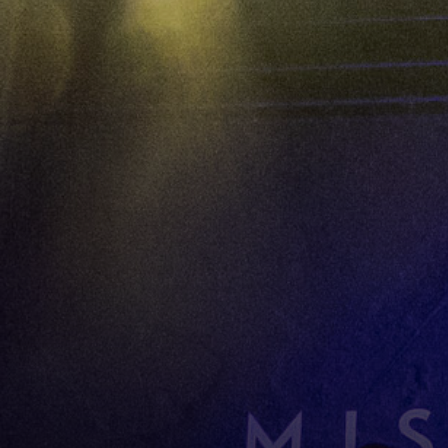
Line-up
F
Ontdek het programma
All
Spo
Zonder