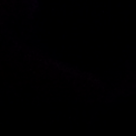
Sponsoren
Zonder zou Oerrock onmogelijk zijn
Play - Offs
De bandwedstrijd van Nederland!