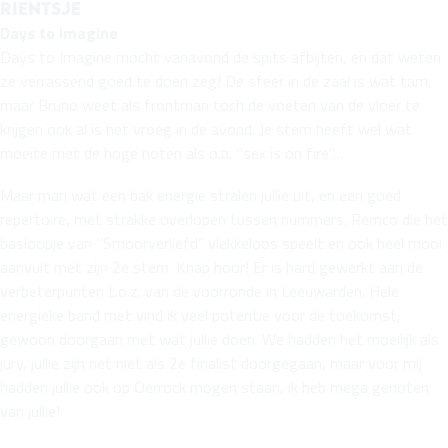
Rientsje
Days to Imagine
Days to Imagine mocht vanavond de spits afbijten, en dat weten
ze verrassend goed te doen zeg! De sfeer in de zaal is wat tam,
maar Bruno weet als frontman toch de voeten van de vloer te
krijgen ook al is het vroeg in de avond. Je stem heeft wel wat
moeite met de hoge noten als o.a. ‘’sex is on fire’’…
Maar man wat een bak energie stralen jullie uit, en een goed
repertoire, met strakke overlopen tussen nummers. Remco die het
basloopje van ‘’Smoorverliefd’’ vlekkeloos speelt en ook heel mooi
aanvult met zijn 2e stem. Knap hoor! Er is hard gewerkt aan de
verbeterpunten t.o.z. van de voorronde in Leeuwarden. Hele
energieke band met vind ik veel potentie voor de toekomst,
gewoon doorgaan met wat jullie doen. We hadden het moeilijk als
jury, jullie zijn net niet als 2e finalist doorgegaan, maar voor mij
hadden jullie ook op Oerrock mogen staan, ik heb mega genoten
van jullie!