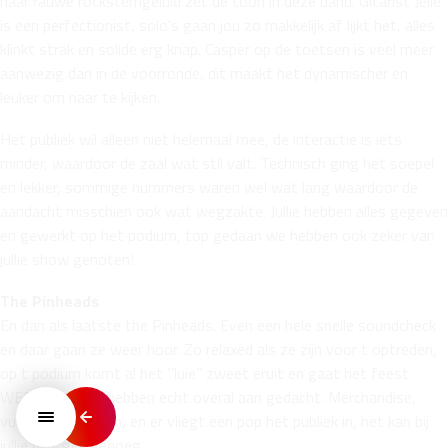
haar rauwe rockstemgeluid zet de toon in deze band. Gitarist Jelle
is een perfectionist, solo’s gaan jou zo makkelijk af lijkt het, alles
klinkt strak en solide erg knap. Casper op de toetsen is veel meer
aanwezig dan in de voorronde, dit maakt het dynamischer en
leuker om naar te kijken.
Het publiek wil alleen niet helemaal mee, de interactie is iets
minder, waardoor de zaal wat stil valt. Technisch ging het soepel
en lekker, sommige nummers waren wel wat lang waardoor de
aandacht misschien ook wat wegzakte. Jullie hebben alles gegeven
en gewerkt op het podium, top gedaan we hebben ook zeker van
jullie show genoten!
The Pinheads
En dan als laatste the Pinheads. Even een hele snelle soundcheck
en daar gaan ze weer hoor. Zo relaxed als ze zijn voor t optreden,
op t podium komt al het ‘’luie’’ zweet eruit en gaat het feest
WEER los. Jullie hebben echt overal aan gedacht. Merchandise,
vuurwerk, vlaggen, en er vliegt een pop het publiek in, het kan bij
jullie niet gek genoeg…