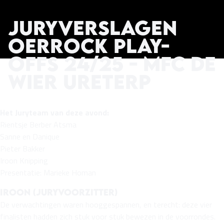
Juryverslagen
Oerrock Play-
Offs 24/25 - MFC De
Wier Ureterp
Het Juryteam van deze avond:
Rientsje Berber Atsma
Sanne en Danique
Pieter Bakker
Iroon Knipping
Presentatie: Marieke Homan
Iroon (juryvoorzitter)
De verwachtingen waren hooggespannen, en terecht: deze vier
finalisten hadden zich stuk voor stuk bewezen in de voorrondes.