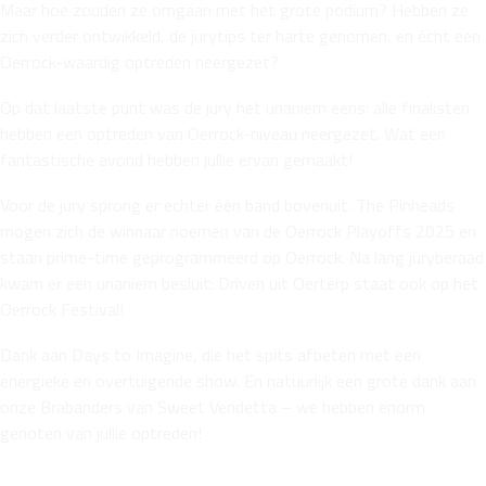
Maar hoe zouden ze omgaan met het grote podium? Hebben ze
zich verder ontwikkeld, de jurytips ter harte genomen, en écht een
Oerrock-waardig optreden neergezet?
Op dat laatste punt was de jury het unaniem eens: alle finalisten
hebben een optreden van Oerrock-niveau neergezet. Wat een
fantastische avond hebben jullie ervan gemaakt!
Voor de jury sprong er echter één band bovenuit. The Pinheads
mogen zich de winnaar noemen van de Oerrock Playoffs 2025 en
staan prime-time geprogrammeerd op Oerrock. Na lang juryberaad
kwam er een unaniem besluit: Driven uit Oerterp staat ook op het
Oerrock Festival!
Dank aan Days to Imagine, die het spits afbeten met een
energieke en overtuigende show. En natuurlijk een grote dank aan
onze Brabanders van Sweet Vendetta – we hebben enorm
genoten van jullie optreden!