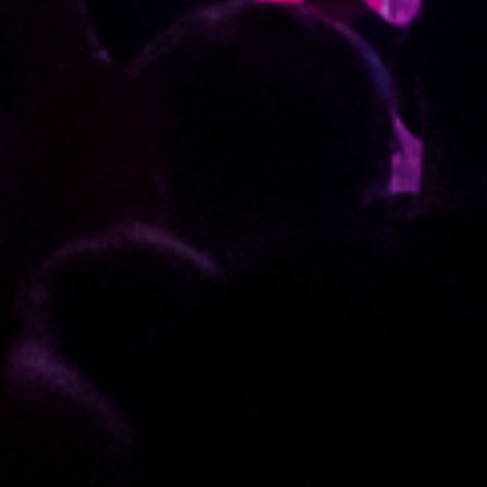
Line-up
Festival info
Ontdek het programma
Alles wat je zou willen weten
Buspendel
Updates
Foto's
Stap in en laat je rijden!
Nieuws en Media
Plaatjes kijken