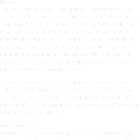
Driven
Dan door naar Driven, een jonge speelse Ureterper band. Super
vette binnenkomer met de drumsolo! EN daarna de gitaarsolo van
Erwin….. jongen wat kan jij spelen zeg. Jammer dat het geluid van
de gitaar niet zo goed in de mix kwam, misschien wat teveel
effecten/distortion eroverheen gelapt?… Het zou zonde zijn als
dit ook op Oerrock gebeurd. Een jonge talentvolle zangeres met
een echt eigen geluid die het hele podium durft te gebruiken. Je
mag van mij nog meer het publiek erbij betrekken, het valt hier en
daar soms wat stil bij bepaalde nummers.
Er is aan veel showelementen gedacht o.a. een biervat tijdens
Highway to Hell HAHA, en een keytar met de Final Countdown!
Het kan nog wel iets strakker hier en daar maar het maakt jullie
wel heel dynamisch. Jullie gaan een feestje bouwen op Oerrock dat
komt zeker goed, gefeliciteerd!
Sweet Vendetta
Een band met ervaren muzikanten zo te horen. Frederique met