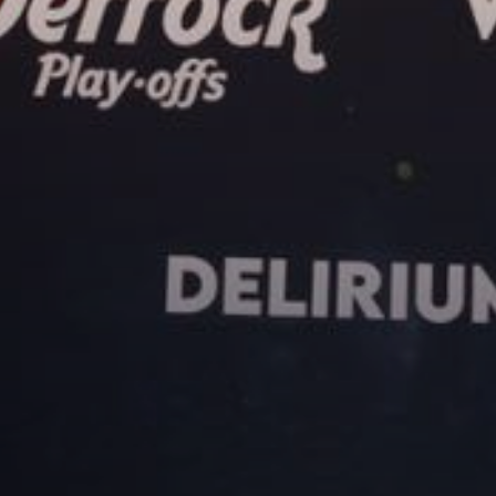
estival info
Buspendel
Up
es wat je zou willen weten
Stap in en laat je rijden!
Nieu