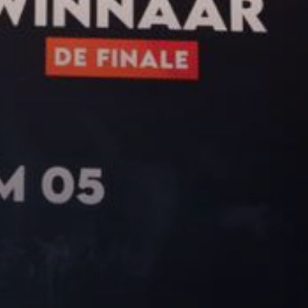
dates
Foto's
ws en Media
Plaatjes kijken