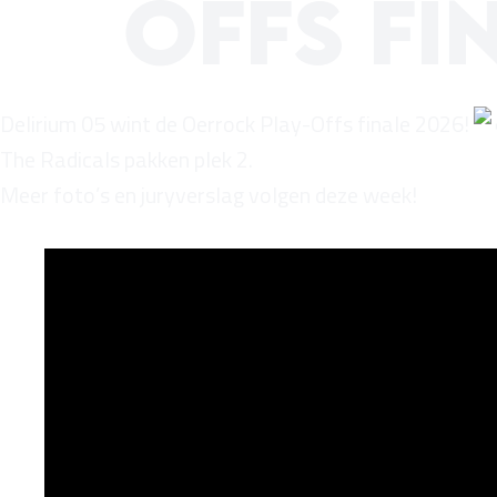
Offs fi
Delirium 05 wint de Oerrock Play-Offs finale 2026!
The Radicals pakken plek 2.
Meer foto’s en juryverslag volgen deze week!