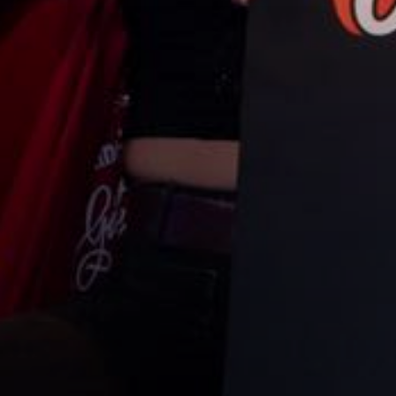
Line-up
F
Ontdek het programma
All