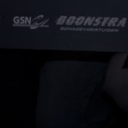
nsoren
Play - Offs
 zou Oerrock onmogelijk zijn
De bandwedstrijd van Ned