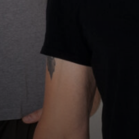
Line-up
Festival info
Ontdek het programma
Alles wat je zou willen weten
Buspendel
Updates
Foto's
Stap in en laat je rijden!
Nieuws en Media
Plaatjes kijken
Sponsoren
Zonder zou Oerrock onmogelijk zijn
Play - Offs