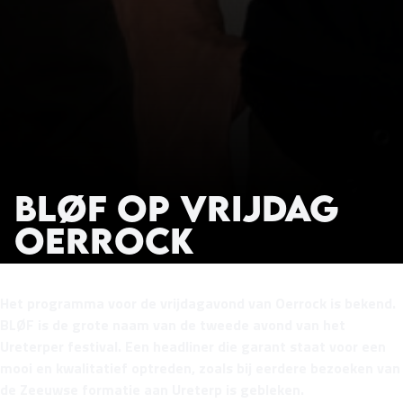
BLØF op vrijdag
Oerrock
Het programma voor de vrijdagavond van Oerrock is bekend.
BLØF is de grote naam van de tweede avond van het
Ureterper festival. Een headliner die garant staat voor een
mooi en kwalitatief optreden, zoals bij eerdere bezoeken van
de Zeeuwse formatie aan Ureterp is gebleken.