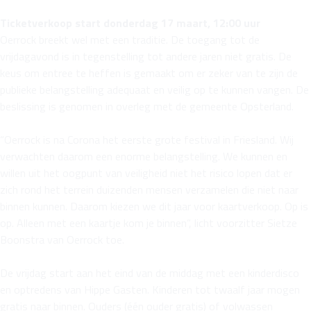
Ticketverkoop start donderdag 17 maart, 12:00 uur
Oerrock breekt wel met een traditie. De toegang tot de
vrijdagavond is in tegenstelling tot andere jaren niet gratis. De
keus om entree te heffen is gemaakt om er zeker van te zijn de
publieke belangstelling adequaat en veilig op te kunnen vangen. De
beslissing is genomen in overleg met de gemeente Opsterland.
“Oerrock is na Corona het eerste grote festival in Friesland. Wij
verwachten daarom een enorme belangstelling. We kunnen en
willen uit het oogpunt van veiligheid niet het risico lopen dat er
zich rond het terrein duizenden mensen verzamelen die niet naar
binnen kunnen. Daarom kiezen we dit jaar voor kaartverkoop. Op is
op. Alleen met een kaartje kom je binnen”, licht voorzitter Sietze
Boonstra van Oerrock toe.
De vrijdag start aan het eind van de middag met een kinderdisco
en optredens van Hippe Gasten. Kinderen tot twaalf jaar mogen
gratis naar binnen. Ouders (één ouder gratis) of volwassen