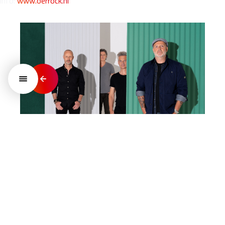
info:
www.oerrock.nl
.
BLØF