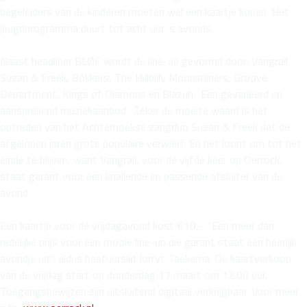
begeleiders van de kinderen moeten wel een kaartje kopen. Het
jeugdprogramma duurt tot acht uur ’s avonds.
Naast headliner BLØF wordt de line-up gevormd door: Vangrail,
Suzan & Freek, Bökkers, The Hillbilly Moonshiners, Groove
Department, Kings of Diamons en Blazuh. Een gevarieerd en
aansprekend muziekaanbod. Zeker de moeite waard is het
optreden van het Achterhoekse zangduo Suzan & Freek dat de
afgelopen jaren grote populaire verwierf. En het loont om tot het
einde te blijven, want Vangrail, voor de vijfde keer op Oerrock,
staat garant voor een knallende en passende afsluiter van de
avond.
Een kaartje voor de vrijdagavond kost €10,-. “Een meer dan
redelijke prijs voor een mooie line-up die garant staat een heerlijk
avondje uit”, aldus bestuurslid Jorryt Taekema. De kaartverkoop
van de vrijdag start op donderdag 17 maart om 12.00 uur.
Toegangsbewijzen zijn uitsluitend digitaal verkrijgbaar. Voor meer