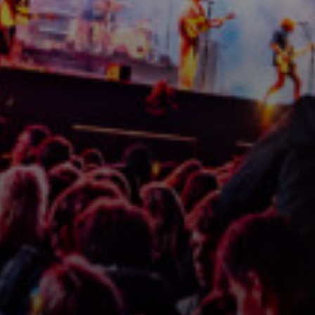
Line-up
Festival info
Ontdek het programma
Alles wat je zou willen weten
Buspendel
Updates
Foto's
Stap in en laat je rijden!
Nieuws en Media
Plaatjes kijken
Sponsoren
Zonder zou Oerrock onmogelijk zijn
Play - Offs
De bandwedstrijd van Nederland!