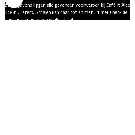
zondagavond liggen alle gevonden voorwerpen bij Café It Alde
Sté in Ureterp. Afhalen kan daar tot en met 31 mei. Check de
openingstijden op
www.aldeste.nl
17 mei 2026
Oerrock 2026 - Dag 3