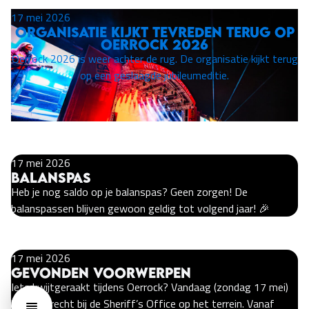
17 mei 2026
Organisatie kijkt tevreden terug op
Oerrock 2026
Oerrock 2026 is weer achter de rug. De organisatie kijkt terug
op een geslaagde jubileumeditie.
17 mei 2026
Balanspas
Heb je nog saldo op je balanspas? Geen zorgen! De
balanspassen blijven gewoon geldig tot volgend jaar! 🎉
17 mei 2026
Gevonden voorwerpen
Iets kwijtgeraakt tijdens Oerrock? Vandaag (zondag 17 mei)
kun je terecht bij de Sheriff’s Office op het terrein. Vanaf