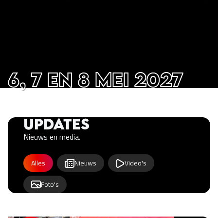
6, 7 en 8 mei 2027
Updates
Nieuws en media.
Updates category filter
Alles
Nieuws
Video's
Foto's